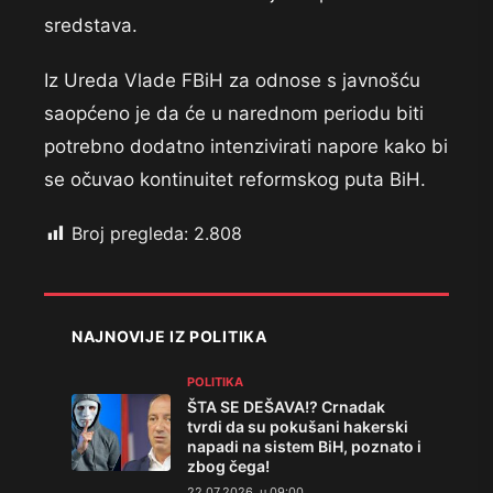
sredstava.
Iz Ureda Vlade FBiH za odnose s javnošću
saopćeno je da će u narednom periodu biti
potrebno dodatno intenzivirati napore kako bi
se očuvao kontinuitet reformskog puta BiH.
Broj pregleda:
2.808
NAJNOVIJE IZ POLITIKA
POLITIKA
ŠTA SE DEŠAVA!? Crnadak
tvrdi da su pokušani hakerski
napadi na sistem BiH, poznato i
zbog čega!
22.07.2026. u 09:00