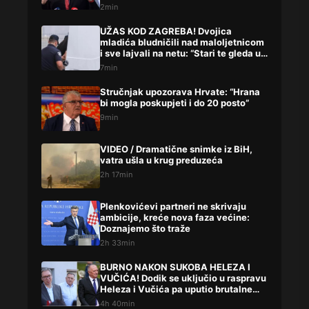
građana
2min
UŽAS KOD ZAGREBA! Dvojica
mladića bludničili nad maloljetnicom
i sve lajvali na netu: “Stari te gleda u
lajvu”
7min
Stručnjak upozorava Hrvate: “Hrana
bi mogla poskupjeti i do 20 posto”
9min
VIDEO / Dramatične snimke iz BiH,
vatra ušla u krug preduzeća
2h 17min
Plenkovićevi partneri ne skrivaju
ambicije, kreće nova faza većine:
Doznajemo što traže
2h 33min
BURNO NAKON SUKOBA HELEZA I
VUČIĆA! Dodik se uključio u raspravu
Heleza i Vučića pa uputio brutalne
uvrede
4h 40min