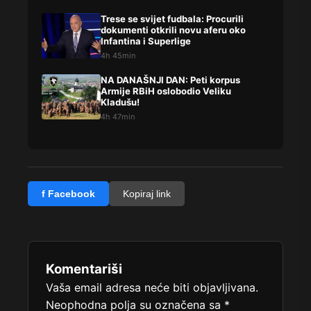
Trese se svijet fudbala: Procurili
dokumenti otkrili novu aferu oko
Infantina i Superlige
4h 45min
NA DANAŠNJI DAN: Peti korpus
Armije RBiH oslobodio Veliku
Kladušu!
4h 47min
f Facebook
Kopiraj link
Komentariši
Vaša email adresa neće biti objavljivana.
Neophodna polja su označena sa
*