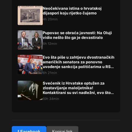
Neočekivana istina o hrvatskoj
dijaspori koju rijetko čujemo
4h 20min
Pupovac se obraća javnosti: Na Oluji
vidio nešto što ga je devastiralo
6h 12min
Evo šta piše u zahtjevu dvostranačkih
američkih senatora za ponovno
uvođenje sankcija političarima u RS-
u
6h 21min
Svećenik iz Hrvatske optužen za
zlostavljanje maloljetnika!
Kontaktirani su svi nadležni, evo što
su rekli
10h 34min
f Facebook
Kopiraj link