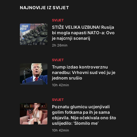
NAJNOVIJE IZ SVIJET
SVIJET
STIŽE VELIKA UZBUNA! Rusija
bi mogla napasti NATO-a: Ovo
je najcrnji scenarij
2h 26min
SVIJET
Trump izdao kontroverznu
naredbu: Vrhovni sud već ju je
jednom srušio
10h 42min
SVIJET
Poznatu glumicu ucjenjivali
golim fotkama pa ih je sama
objavila. Nije očekivala ono što
uslijedilo: ‘Slomilo me‘
10h 42min