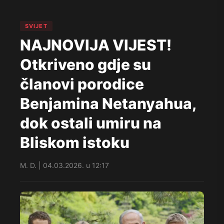
SVIJET
NAJNOVIJA VIJEST!
Otkriveno gdje su
članovi porodice
Benjamina Netanyahua,
dok ostali umiru na
Bliskom istoku
M. D. | 04.03.2026. u 12:17