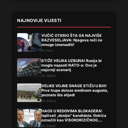
NAJNOVIJE VIJESTI
VUČIĆ OTKRIO ŠTA GA NAJVIŠE
RAZVESELJAVA: Njegove reči će
mnoge iznenaditi!
1h 7min
STIŽE VELIKA UZBUNA! Rusija bi
mogla napasti NATO-a: Ovo je
najcrnji scenarij
2h 26min
VELIKE VOJNE SNAGE STIŽU U BiH!
Prve trupe dolaze sredinom augusta,
poznato šta slijedi
2h 43min
HAOS U REDOVIMA BLOKADERA!
Isplivali „dosijei“ kandidata: Đokića
označili kao VISOKORIZIČNOG,
Lompara potpuno precrtali
3h 42min