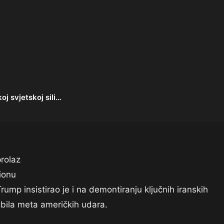
j svjetskoj sili…
rolaz
gionu
mp insistirao je i na demontiranju ključnih iranskih
 bila meta američkih udara.