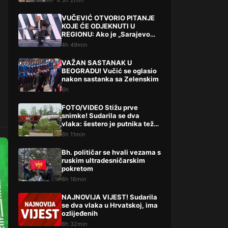
3h 2min
VUČEVIĆ OTVORIO PITANJE
KOJE ĆE ODJEKNUTI U
REGIONU: Ako je „Sarajevo
safari“ afera, zašto Vučića
4h 49min
niste procesuirali?!
VAŽAN SASTANAK U
BEOGRADU! Vučić se oglasio
nakon sastanka sa Zelenskim
6h
FOTO/VIDEO Stižu prve
snimke! Sudarila se dva
vlaka: šestero je putnika teže,
a 14 lakše ozlijeđeno
6h 11min
Bh. političar se hvali vezama s
ruskim ultradesničarskim
pokretom
8h 16min
NAJNOVIJA VIJEST! Sudarila
se dva vlaka u Hrvatskoj, ima
ozlijeđenih
8h 32min