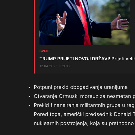
SVIJET
TRUMP PRIJETI NOVOJ DRŽAVI! Prijeti veliko
12.04.2026. u 20:08
Potpuni prekid obogaćivanja uranijuma
Otvaranje Ormuski moreuz za nesmetan p
Prekid finansiranja militantnih grupa u re
Pored toga, američki predsednik Donald Tru
nuklearnih postrojenja, koja su prethodno