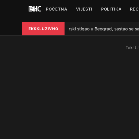
POČETNA
VIJESTI
POLITIKA
REC
Zelenski stigao u Beograd, sastao se sa 
EKSKLUZIVNO
●
Tekst 