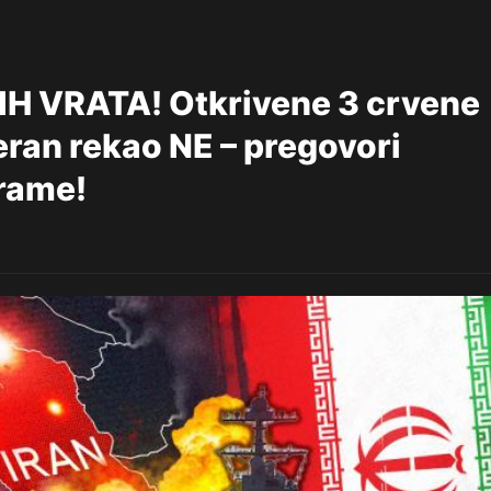
H VRATA! Otkrivene 3 crvene
heran rekao NE – pregovori
drame!