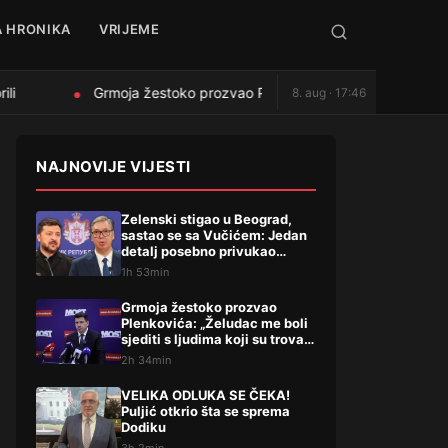
 HRONIKA
VRIJEME
i
Grmoja žestoko prozvao Plenkovića: „Želudac me boli sjedi
8. aug · 17:46
●
NAJNOVIJE VIJESTI
Zelenski stigao u Beograd,
sastao se sa Vučićem: Jedan
detalj posebno privukao
pažnju, evo šta su dogovorili
1h 53min
Grmoja žestoko prozvao
Plenkovića: „Želudac me boli
sjediti s ljudima koji su trovali
Liku“
2h 34min
VELIKA ODLUKA SE ČEKA!
Puljić otkrio šta se sprema
Dodiku