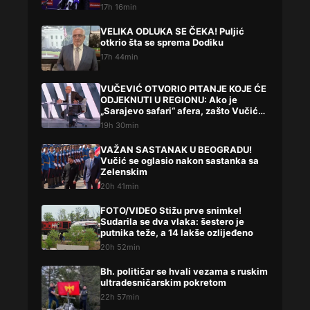
17h 16min
VELIKA ODLUKA SE ČEKA! Puljić
otkrio šta se sprema Dodiku
17h 44min
VUČEVIĆ OTVORIO PITANJE KOJE ĆE
ODJEKNUTI U REGIONU: Ako je
„Sarajevo safari“ afera, zašto Vučića
niste procesuirali?!
19h 30min
VAŽAN SASTANAK U BEOGRADU!
Vučić se oglasio nakon sastanka sa
Zelenskim
20h 41min
FOTO/VIDEO Stižu prve snimke!
Sudarila se dva vlaka: šestero je
putnika teže, a 14 lakše ozlijeđeno
20h 52min
Bh. političar se hvali vezama s ruskim
ultradesničarskim pokretom
22h 57min