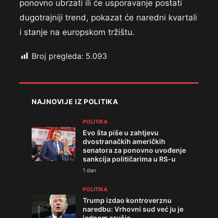
ponovno ubrzati ili će usporavanje postati
dugotrajniji trend, pokazat će naredni kvartali
i stanje na europskom tržištu.
Broj pregleda:
5.093
NAJNOVIJE IZ POLITIKA
POLITIKA
Evo šta piše u zahtjevu
dvostranačkih američkih
senatora za ponovno uvođenje
sankcija političarima u RS-u
1 dan
POLITIKA
Trump izdao kontroverznu
naredbu: Vrhovni sud već ju je
jednom srušio