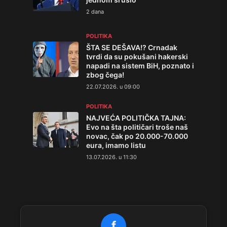
2 dana
POLITIKA
ŠTA SE DEŠAVA!? Crnadak
tvrdi da su pokušani hakerski
napadi na sistem BiH, poznato i
zbog čega!
22.07.2026. u 09:00
POLITIKA
NAJVEĆA POLITIČKA TAJNA:
Evo na šta političari troše naš
novac, čak po 20.000-70.000
eura, imamo listu
13.07.2026. u 11:30
f